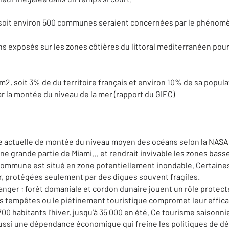
l soit environ 500 communes seraient concernées par le phénomèn
iens exposés sur les zones côtières du littoral mediterranéen pourr
0 km2, soit 3% de du territoire français et environ 10% de sa popu
 la montée du niveau de la mer (rapport du GIEC)
sse actuelle de montée du niveau moyen des océans selon la NASA. 
une grande partie de Miami… et rendrait invivable les zones bass
a commune est situé en zone potentiellement inondable. Certaine
er, protégées seulement par des digues souvent fragiles.
ger : forêt domaniale et cordon dunaire jouent un rôle protect
es tempêtes ou le piétinement touristique compromet leur effica
 700 habitants l’hiver, jusqu’à 35 000 en été. Ce tourisme saisonn
aussi une dépendance économique qui freine les politiques de d