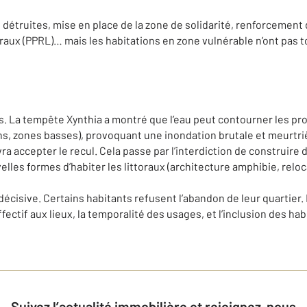
 détruites, mise en place de la zone de solidarité, renforcement
oraux (PPRL)… mais les habitations en zone vulnérable n’ont pas 
s. La tempête Xynthia a montré que l’eau peut contourner les pro
lans, zones basses), provoquant une inondation brutale et meurtri
a accepter le recul. Cela passe par l’interdiction de construire
velles formes d’habiter les littoraux (architecture amphibie, reloc
 décisive. Certains habitants refusent l’abandon de leur quartier.
fectif aux lieux, la temporalité des usages, et l’inclusion des ha
Suivez l’actualité immobilière et rejoignez-nous