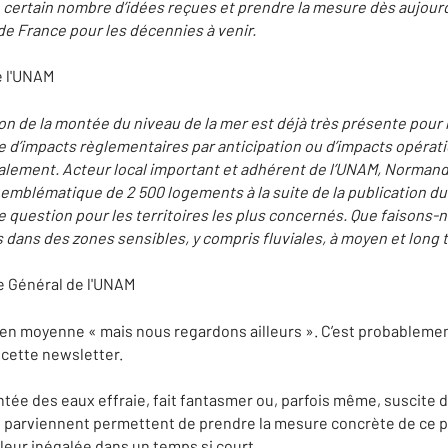
certain nombre d’idées reçues et prendre la mesure dès aujourd’
 de France pour les décennies à venir.
e l'UNAM
on de la montée du niveau de la mer est déjà très présente pour 
e d’impacts règlementaires par anticipation ou d’impacts opérati
calement. Acteur local important et adhérent de l’UNAM, Norman
 emblématique de 2 500 logements à la suite de la publication du
question pour les territoires les plus concernés. Que faisons-n
 dans des zones sensibles, y compris fluviales, à moyen et long 
e Général de l'UNAM
 en moyenne « mais nous regardons ailleurs ». C’est probableme
e cette newsletter.
montée des eaux effraie, fait fantasmer ou, parfois même, suscite d
 parviennent permettent de prendre la mesure concrète de ce p
leur inégalée dans un temps si court.