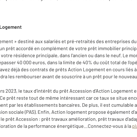
n Logement
Logement » destiné aux salariés et pré-retraités des entreprises d
t un prêt accordé en complément de votre prêt immobilier principa
e votre résidence principale, dans l'ancien ou dans le neuf. Le m
asser 40 000 euros, dans la limite de 40% du coût total de l’op
 avez déjà des contrats de prêts Action Logement en cours liés 
audra les rembourser avant de souscrire à un prêt pour le nouvea
rs 2023, le taux d’intérêt du prêt Accession d'Action Logement es
 Ce prêt reste tout de même intéressant car ce taux se situe e
nt par les établissements bancaires. De plus, il est cumulable 
sion sociale (PAS). Enfin, Action logement propose également d’
le prêt Accession : prêt travaux amélioration, prêt travaux d’ad
lioration de la performance énergétique…Connectez-vous à la
pl