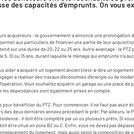
se des capacités d’emprunts. On vous ex
urs acquéreurs : le gouvernement a annoncé une prolongation du
 permet aux particuliers de financer une partie de leur acquisitio
étend sur une durée de 20, 22 ou 25 ans. Autre avantage : le PTZ
 5, 10 ou 15 ans, durant laquelle le ménage qui emprunte n’a au
us aider à acquérir un logement ancien (c'est-à-dire un logemen
engager à réaliser des travaux d'économies d'énergie ou de mode
 l'opération. Vous souhaitez acquérir un garage ou une place d
e les dépendances sont également prises en compte.
s pour bénéficier du PTZ. Pour commencer, il ne faut pas avoir ét
s des deux dernières années précédant le prêt. Par ailleurs, le P
résidence : il doit être complété par un ou plusieurs prêts. Si vou
doit être situé en zone B2 ou C. Enfin, vous ne devez pas dépass
’emplacement du logement, mais aussi selon la composition de vot