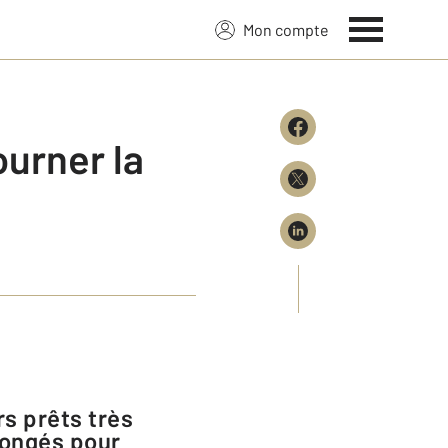
Mon compte
ourner la
longés pour