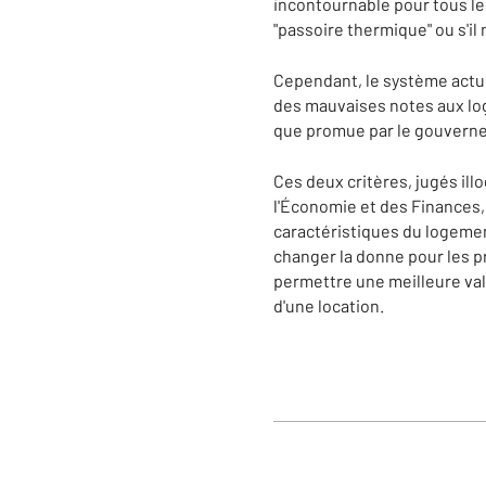
incontournable pour tous le
"passoire thermique" ou s'il 
Cependant, le système actuel
des mauvaises notes aux loge
que promue par le gouvernem
Ces deux critères, jugés ill
l'Économie et des Finances,
caractéristiques du logement
changer la donne pour les pr
permettre une meilleure val
d'une location.
D D D D D D D D D D D D D D D