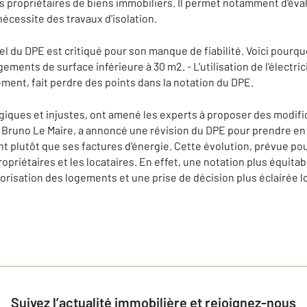
s propriétaires de biens immobiliers. Il permet notamment d'éval
nécessite des travaux d'isolation.
 du DPE est critiqué pour son manque de fiabilité. Voici pourquoi
ments de surface inférieure à 30 m2. - L'utilisation de l'électric
ent, fait perdre des points dans la notation du DPE.
ogiques et injustes, ont amené les experts à proposer des modifi
 Bruno Le Maire, a annoncé une révision du DPE pour prendre en
 plutôt que ses factures d'énergie. Cette évolution, prévue pour 
opriétaires et les locataires. En effet, une notation plus équita
orisation des logements et une prise de décision plus éclairée l
 D D D D D D D D D D D D D D D D D D D D D D D D D D D D D D D D D D
Suivez l’actualité immobilière et rejoignez-nous