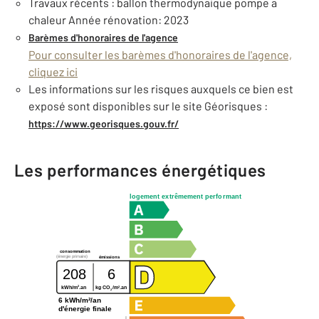
Travaux récents : ballon thermodynaique pompe a
chaleur Année rénovation: 2023
Barèmes d'honoraires de l'agence
Pour consulter les barèmes d'honoraires de l'agence,
cliquez ici
Les informations sur les risques auxquels ce bien est
exposé sont disponibles sur le site Géorisques :
https://www.georisques.gouv.fr/
Les performances énergétiques
logement extrêmement performant
consommation
(énergie primaire)
émissions
208
6
2
2
kWh/m
.an
kg CO
/m
.an
2
6 kWh/m²/an
d'énergie finale