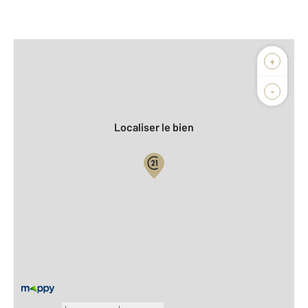
Afficher sur la carte :
+
Agence
Biens vendus
-
Localiser le bien
Vue globale
2
Surface totale : 130 m
2
Surface habitable : 130 m
2
Surface terrain : 200 m
Nombre de pièces : 6
[Voir le détail]
Équipements