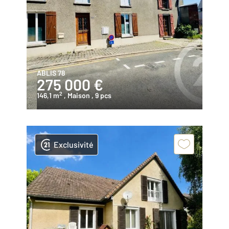
ABLIS 78
275 000 €
2
146,1 m
, Maison
, 9 pcs
Exclusivité