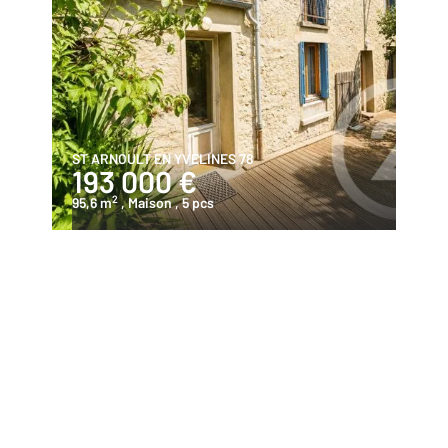
ST ARNOULT EN YVELINES 78
193 000 €
2
95,6 m
, Maison
, 5 pcs