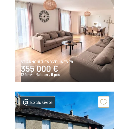
ST ARNOULT EN YVELINES 78
355 000 €
2
129 m
, Maison
, 6 pcs
Exclusivité