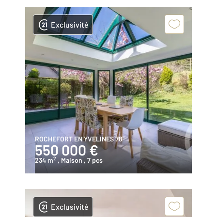
Exclusivité
ROCHEFORT EN YVELINES 78
550 000 €
2
234 m
, Maison
, 7 pcs
Exclusivité