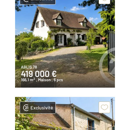
ABLIS 78
419 000 €
2
166,1 m
, Maison
, 6 pcs
Exclusivité