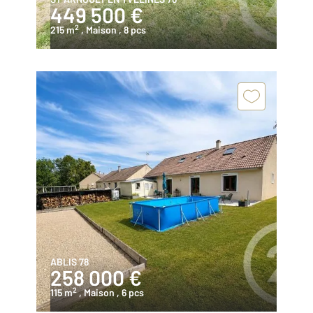
449 500 €
2
215 m
, Maison
, 8 pcs
ABLIS 78
258 000 €
2
115 m
, Maison
, 6 pcs