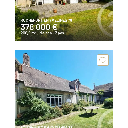
ROCHEFORT EN YVELINES 78
378 000 €
2
206,2 m
, Maison
, 7 pcs
ST ARNOULT EN YVELINES 78