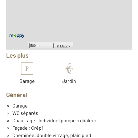
2
Surface habitable : 101,3 m
2
Surface terrain : 1 886 m
Nombre de pièces : 6
[Voir le détail]
Équipements
500 m
©
Mappy
Les plus
P
Garage
Jardin
Général
Garage
WC séparés
Chauffage : Individuel pompe à chaleur
Façade : Crépi
Cheminée, double vitrage, plain pied