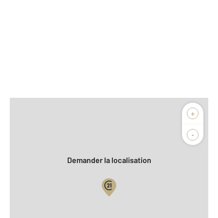
Afficher sur la carte :
+
Agence
Biens vendus
-
Demander la localisation
Vue globale
2
Surface totale : 101,5 m