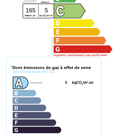
(énergie primaire)
émissions
165
5
2
2
kg CO
/m
.an
kWh/m
.an
2
logement extrêmement peu performant
Dont émissions de gaz à effet de serre
*
peu d'émissions de CO2
5
kgCO
/m
.an
2
2