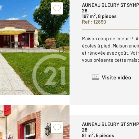
AUNEAU BLEURY ST SYM
28
2
197 m
, 8 pièces
Ref : 12899
Maison coup de coeur !!! A
écoles à pied. Maison anc
et rénovée avec goût. Vo
vous présente cette maison
Visite vidéo
AUNEAU BLEURY ST SYM
28
2
81 m
, 5 pièces