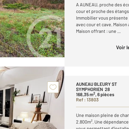
A AUNEAU, proche des éco
cour et proche des étang
Immobilier vous présente
avec cour et cave. Maison
Maison offrant : une ...
Voir 
AUNEAU BLEURY ST
SYMPHORIEN 28
2
168,35 m
, 6 pièces
Ref : 13803
Une maison pleine de char
2.800m². Une dépendance a
vous permettant d'installe