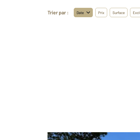
Trier par :
Date
Prix
Surface
Excl