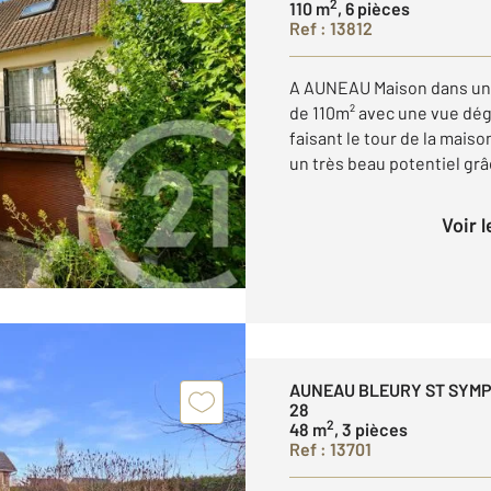
2
110 m
, 6 pièces
Ref : 13812
A AUNEAU Maison dans un q
de 110m² avec une vue déga
faisant le tour de la mais
un très beau potentiel grâc
Voir 
AUNEAU BLEURY ST SYM
28
2
48 m
, 3 pièces
Ref : 13701