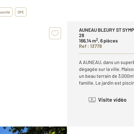
usivité
DPE
AUNEAU BLEURY ST SYM
28
2
166,14 m
, 6 pièces
Ref : 13778
A AUNEAU, dans un super
dégagée sur la ville. Mais
un beau terrain de 3.000m²
famille. Le jardin est piscin
Visite vidéo