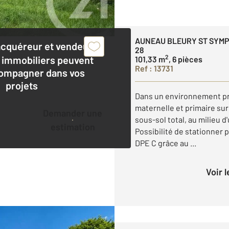
AUNEAU BLEURY ST SYM
acquéreur et vendeur,
28
2
 immobiliers peuvent
101,33 m
, 6 pièces
Ref : 13731
ompagner dans vos
projets
Dans un environnement pri
maternelle et primaire sur
Demander une
sous-sol total, au milieu d
estimation
Possibilité de stationner p
DPE C grâce au ...
Voir 