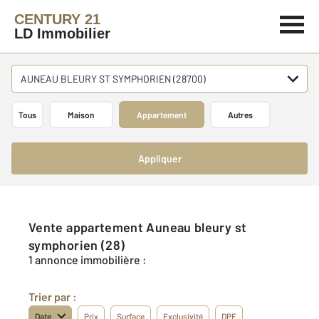
CENTURY 21
LD Immobilier
AUNEAU BLEURY ST SYMPHORIEN (28700)
Tous
Maison
Appartement
Autres
Appliquer
Vente appartement Auneau bleury st
symphorien (28)
1 annonce immobilière :
Trier par :
Date
Prix
Surface
Exclusivité
DPE