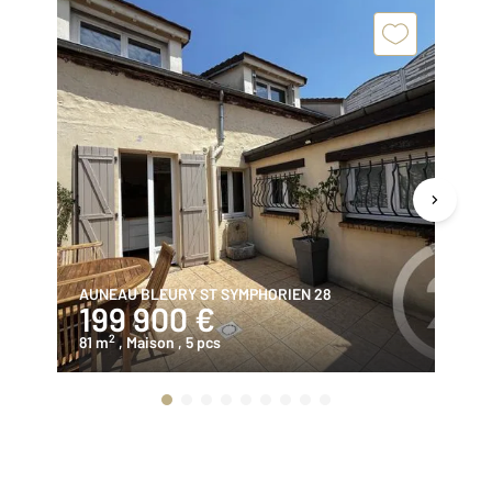
AUNEAU BLEURY ST SYMPHORIEN 28
AB
199 900 €
2
2
81 m
, Maison
, 5 pcs
14