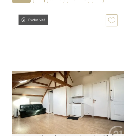
Exclusivité
AUNEAU BLEURY ST SYMPHORIEN 28
2
22,80 m
, 2 pièces
Ref : 13218
Appartement F2 à vendre
59 900 €
A AUNEAU, CENTURY 21 LD Immobilier vous