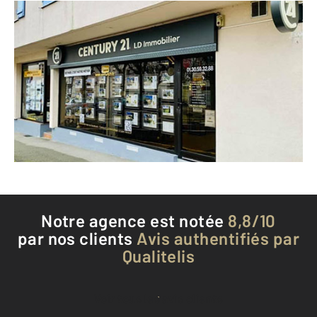
CENTURY 21 LD Immobilier
9 rue Eugène Renault
ST ARNOULT EN YVELINES - 78730
Envoyer un message
Téléphoner à l'agence
Notre agence est notée
8,8/10
par nos clients
Avis authentifiés par
Qualitelis
Voir tous les avis clients