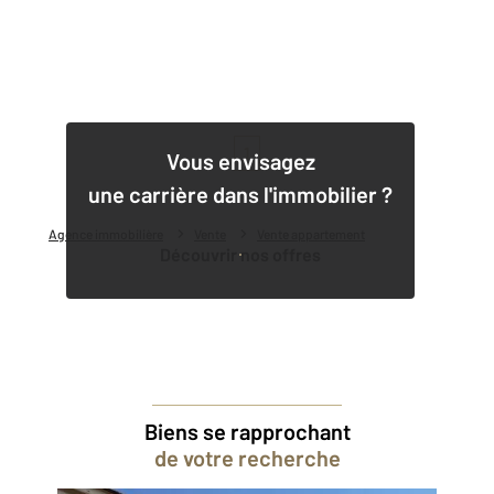
1
Vous envisagez
une carrière dans l'immobilier ?
Agence immobilière
Vente
Vente appartement
Découvrir nos offres
Biens se rapprochant
de votre recherche