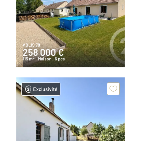
ABLIS 78
258 000 €
2
115 m
, Maison
, 6 pcs
Exclusivité