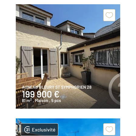
AUNEAU BLEURY ST SYMPHORIEN 28
199 900 €
2
81 m
, Maison
, 5 pcs
Exclusivité