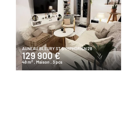
AUNEAU BLEURY ST SYMPHORIEN 28
129 900 €
2
48 m
, Maison
, 3 pcs