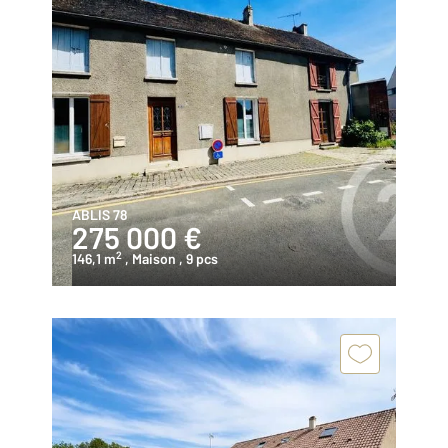
ABLIS 78
275 000 €
2
146,1 m
, Maison
, 9 pcs